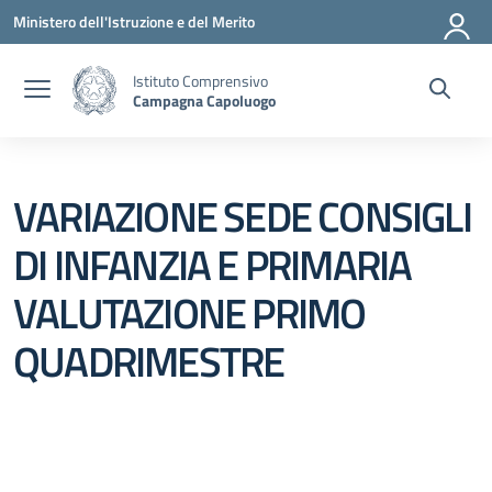
Vai ai contenuti
Vai al menu di navigazione
Vai al footer
Ministero dell'Istruzione e del Merito
Istituto Comprensivo
Campagna Capoluogo
VARIAZIONE SEDE CONSIGLI
DI INFANZIA E PRIMARIA
VALUTAZIONE PRIMO
QUADRIMESTRE