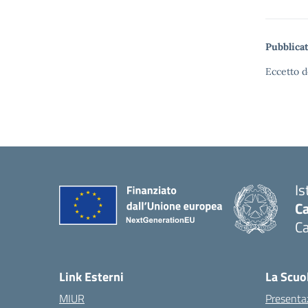
Pubblicat
Eccetto d
Is
C
C
Link Esterni
La Scuo
MIUR
Presenta