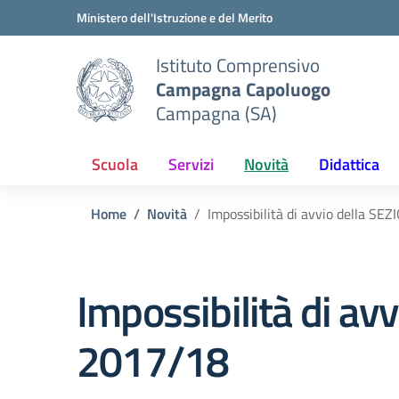
Vai ai contenuti
Vai al menu di navigazione
Vai al footer
Ministero dell'Istruzione e del Merito
Istituto Comprensivo
Campagna Capoluogo
Campagna (SA)
Scuola
Servizi
Novità
Didattica
Home
Novità
Impossibilità di avvio della S
Impossibilità di a
2017/18