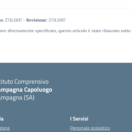
o:
27.11.2017
-
Revisione:
27.11.2017
ove diversamente specificato, questo articolo è stato rilasciato sott
tituto Comprensivo
ampagna Capoluogo
ampagna (SA)
la
I Servizi
zione
Personale scolastico