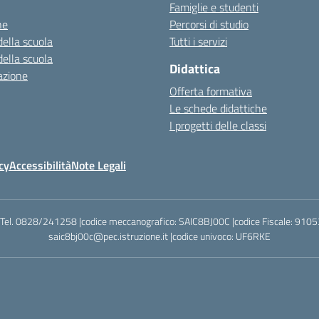
Famiglie e studenti
ne
Percorsi di studio
della scuola
Tutti i servizi
della scuola
Didattica
azione
Offerta formativa
Le schede didattiche
I progetti delle classi
cy
Accessibilità
Note Legali
|Tel. 0828/241258 |codice meccanografico: SAIC8BJ00C |codice Fiscale: 9105
saic8bj00c@pec.istruzione.it |codice univoco: UF6RKE