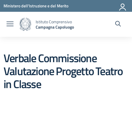
Vai ai contenuti
Vai al menu di navigazione
Vai al footer
Ministero dell'Istruzione e del Merito
Istituto Comprensivo
Campagna Capoluogo
Verbale Commissione
Valutazione Progetto Teatro
in Classe